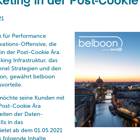
ting in der Post-Cookie
21
k für Performance
vations-Offensive, die
in der Post-Cookie Ära.
ing Infrastruktur, das
nel Strategien und den
tion, gewährt belboon
orteile.
möchte seine Kunden mit
Post-Cookie Ära
eiten der Daten-
ls in das
ietet ab dem 01.05.2021
s folgende Inhalte