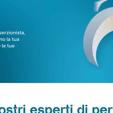
erzionista,
mo la tua
 le tue
ostri esperti di p